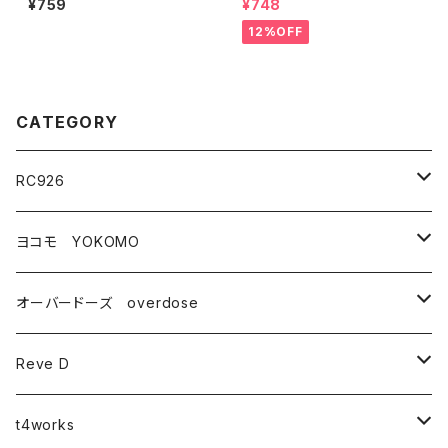
¥759
¥748
×6mm用 (4個入り) KN-64
1.4 レッド（4個入り） KN-D
TI01
ST14
12%OFF
CATEGORY
RC926
タイヤ・ホイール関連
ヨコモ YOKOMO
ドリフトタイヤ
コンバージョンキット
YD-2シリーズ
オーバードーズ overdose
タイヤ
YD-2
ドリフトパーツ
ドリフトパッケージ(ドリパケ)
GALM
Reve D
アクセサリー
ZEON
ハイトラクションブラスパーツ(真鍮)
ダンパー・スプリング関連
DRB
RDX
t4works