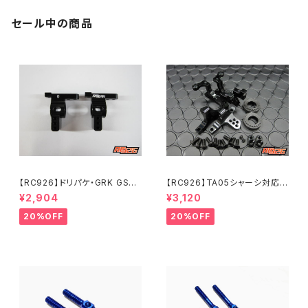
セール中の商品
【RC926】ドリパケ・GRK GS2
【RC926】TA05シャーシ対応
MOD./EVO用 アルミリアハブキ
アルミバルクセット 軽量タイ
¥2,904
¥3,120
ャリアType-2 0度 ブラック K
プ ブラック KN-TO09BK
N-DP53BK
20%OFF
20%OFF