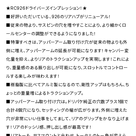
★RC926ドライバーズインプレッション！★
■好評いただいている、926のリアハブがリニューアル！
■従来の物より、サスピンの穴を増やすことにより、より細かくロ
ールセンターの調整ができるようになりました！
■特筆すべきは、アッパーアーム取り付け穴が従来の物よりも外
側に増え、アッパーアームの延長が可能になります！キャンバー変
化量を抑え、よりリアのトラクションアップを実現します！これによ
り、重量感のある振り出しが可能になり、スロットルでコントロー
ルする楽しみが味わえます！
■樹脂製に比べてアルミ製になるので、剛性アップはもちろん、ち
ょっとの重量増によるトラクションアップ。
■アッパーアーム取り付け穴は。ドリパケ純正の穴数プラス1個で
合計4個穴になり、セッティングの幅が広がります。外側に増えた
穴が非常にいい仕事をしてまして、リアのグリップをかなり上げま
す！リアのドッシリ感、押し出し感が最高です！
■リアトーも、サスマウントと合わせ、トータルのトー角が変えら