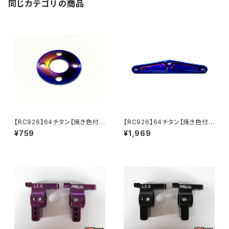
同じカテゴリの商品
【RC926】64チタン【焼き色付
【RC926】64チタン【焼き色付
き】スパーギアプレシジョンプレ
き】フロントバンパープレート
¥759
¥1,969
ート RD/SD/MD用 KN-YD
RD/SD等用 KN-RDX05
09