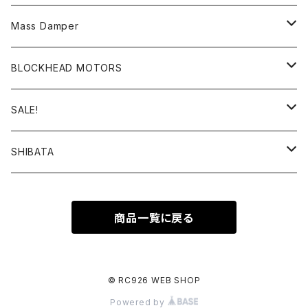
ホイールスペーサー
TC-D
YOKOMO YD-2シリーズ
ダンパーカラーチェンジキット
汎用パーツ
DIB
MC-1
RC_SPECIAL PARTS
Mass Damper
ホイールナット
GALM
overdose GALM
ドリフトスプリング
ボディ
YD-4
APPAREL_LINE
ステッカー
BLOCKHEAD MOTORS
ホイールハブ
ReveD RDX
スプリングカップ・リテーナー
ボディ
ツール
YD-4MR
ステッカー
SALE!
タイヤインナー
ReveD MC-1
アクセサリー
アクセサリー・デカール・ステッカー
ビス・ナット・スペーサー・ブッシュ・ステー・皿ワッシャーなど
SD2.0
雑貨
タイヤ・ホイール関連
SHIBATA
YOKOMO ドリフトパッケージ(ドリパケ)
ハイトラクションシート
ビス・スクリュー
エレクトロニクス
RD2.0
コンバージョンキット
GRK GS2 MOD./GS2 EVO
YOKOMO DRB
商品一覧に戻る
ナット
ESC(アンプ)
オフロードパーツ
MD2.0
ドリフトパーツ
GRK5/R
YOKOMO DIB
シム
アクセサリー
アパレル
MD1.0
ダンパー・スプリング関連
© RC926 WEB SHOP
YOKOMO YD-4
Powered by