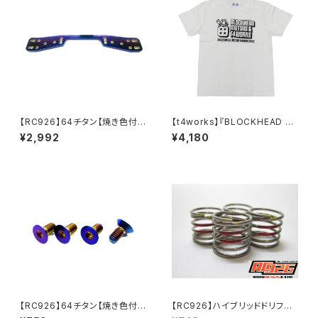
【RC926】64チタン【焼き色付
【t4works】『BLOCKHEAD M
き】リアボディマウント RDX
OTORS & t4works』コラボＴ
¥2,992
¥4,180
用 KN-RDX04
シャツ ビンテージホワイト Lサ
イズ T4-T4BHWL
【RC926】64チタン【焼き色付
【RC926】ハイブリッドドリフト
き】フラットヘッドスクリュー M3
スプリング【ツイン】 ミディアム-