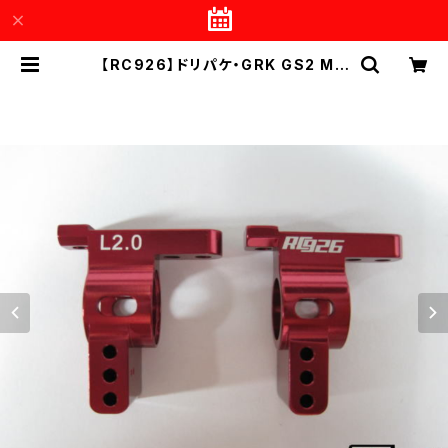
【RC926】ドリパケ・GRK GS2 MO
D./EVO用 アルミリアハブキャリアTy
pe-2 2度 レッド KN-DP57RD |
RC926 WEB SHOP