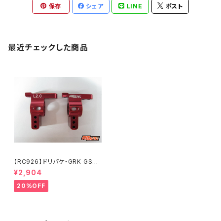
保存
シェア
LINE
ポスト
最近チェックした商品
【RC926】ドリパケ・GRK GS2
MOD./EVO用 アルミリアハブキ
¥2,904
ャリアType-2 2度 レッド KN
-DP57RD
20%OFF