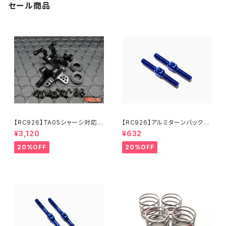
セール商品
【RC926】TA05シャーシ対応
【RC926】アルミターンバック
アルミバルクセット 軽量タイ
ル 25mm 2本入り KNブル
¥3,120
¥632
プ ブラック KN-TO09BK
ー KN-TB25KB
20%OFF
20%OFF