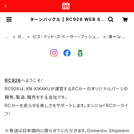
ターンバックル | RC926 WEB SH
OP
H
RC
ビス・ナット・スペーサー・ブッシュ・
ターンバ
O
92
ステー・皿ワッシャーなど
ックル
ME
6
RC926
へようこそ！
RC926は、KN-KIKAKUが運営するRCカーのオリジナルパーツの
開発、製造、販売をする会社です。
RCカーを走らせる楽しさをサポートします。エンジョイRCカーライ
フ！
※発送は日本国内に限らせていただきます。Domestic Shipment