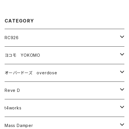
CATEGORY
RC926
タイヤ・ホイール関連
ヨコモ YOKOMO
ドリフトタイヤ
コンバージョンキット
YD-2シリーズ
オーバードーズ overdose
タイヤ
YD-2
ドリフトパーツ
ドリフトパッケージ(ドリパケ)
GALM
Reve D
アクセサリー
ZEON
ハイトラクションブラスパーツ(真鍮)
ダンパー・スプリング関連
DRB
RDX
t4works
ホイールスペーサー
TC-D
YOKOMO YD-2シリーズ
ダンパーカラーチェンジキット
汎用パーツ
DIB
MC-1
RC_SPECIAL PARTS
Mass Damper