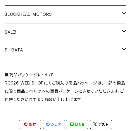
ホイールナット
GALM
overdose GALM
ドリフトスプリング
ボディ
YD-4
APPAREL_LINE
ステッカー
BLOCKHEAD MOTORS
ホイールハブ
ReveD RDX
スプリングカップ・リテーナー
ボディ
ツール
YD-4MR
ステッカー
SALE!
タイヤインナー
ReveD MC-1
アクセサリー
アクセサリー・デカール・ステッカー
ビス・ナット・スペーサー・ブッシュ・ステー・皿ワッシャーなど
SD2.0
雑貨
タイヤ・ホイール関連
SHIBATA
YOKOMO ドリフトパッケージ(ドリパケ)
ハイトラクションシート
ビス・スクリュー
エレクトロニクス
RD2.0
コンバージョンキット
GRK GS2 MOD./GS2 EVO
■商品パッケージについて
YOKOMO DRB
RC926 WEB SHOPにてご購入の商品パッケージは、一部の商品
ナット
ESC(アンプ)
オフロードパーツ
MD2.0
ドリフトパーツ
GRK5/R
に限り商品ラベルのみの商品パッケージとさせていただきます。ご
YOKOMO DIB
理解くださいますようお願い申し上げます。
シム
アクセサリー
アパレル
MD1.0
ダンパー・スプリング関連
YOKOMO YD-4
スペーサー
モーター・モーターヒートシンク
RD1.0
汎用パーツ
保存
シェア
LINE
ポスト
YOKOMO YD-4MR