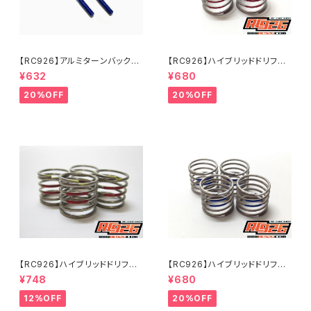
【RC926】アルミターンバック
【RC926】ハイブリッドドリフト
ル 39mm 2本入り KNブル
スプリング【ツイン】 ミディアム-
¥632
¥680
ー KN-TB39KB
1.2 レッド（4個入り） KN-D
ST04
20%OFF
20%OFF
【RC926】ハイブリッドドリフト
【RC926】ハイブリッドドリフト
スプリング【ツイン】 ミディアム-
スプリング【ツイン】 スーパーソ
¥748
¥680
1.4 レッド（4個入り） KN-D
フト-1.2 ブルー（4個入り） K
ST14
N-DST02
12%OFF
20%OFF