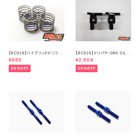
【RC926】ハイブリッドドリフト
【RC926】ドリパケ・GRK GS2
スプリング【ツイン】 スーパーソ
MOD./EVO用 アルミリアハブキ
¥680
¥2,904
フト-1.2 ブルー（4個入り） K
ャリアType-2 0度 ブラック K
N-DST02
N-DP53BK
20%OFF
20%OFF