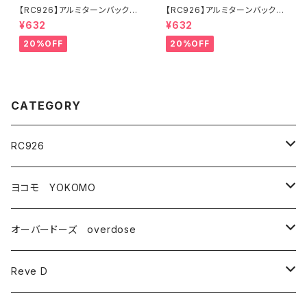
【RC926】アルミターンバック
【RC926】アルミターンバック
ル 39mm 2本入り KNブル
ル 25mm 2本入り KNブル
¥632
¥632
ー KN-TB39KB
ー KN-TB25KB
20%OFF
20%OFF
CATEGORY
RC926
タイヤ・ホイール関連
ヨコモ YOKOMO
ドリフトタイヤ
コンバージョンキット
YD-2シリーズ
オーバードーズ overdose
タイヤ
YD-2
ドリフトパーツ
ドリフトパッケージ(ドリパケ)
GALM
Reve D
アクセサリー