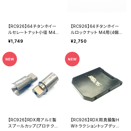
【RC926】64チタンホイー
【RC926】64チタンホイー
ルセレートナット小径 M4用
ルロックナット M4用(4個
(4個入り） KN-LN02
入り） KN-LN01
¥1,749
¥2,750
【RC926】RDX用アルミ製
【RC926】RDX用真鍮製H
スプールカップ(プロテクタ
Wトラクショントップデッキ