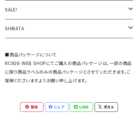
ホイールハブ
ReveD RDX
スプリングカップ・リテーナー
ボディ
ツール
YD-4MR
ステッカー
SALE!
タイヤインナー
ReveD MC-1
アクセサリー
アクセサリー・デカール・ステッカー
ビス・ナット・スペーサー・ブッシュ・ステー・皿ワッシャーなど
SD2.0
雑貨
タイヤ・ホイール関連
SHIBATA
YOKOMO ドリフトパッケージ(ドリパケ)
ハイトラクションシート
ビス・スクリュー
エレクトロニクス
RD2.0
コンバージョンキット
GRK GS2 MOD./GS2 EVO
■商品パッケージについて
YOKOMO DRB
RC926 WEB SHOPにてご購入の商品パッケージは、一部の商品
ナット
ESC(アンプ)
オフロードパーツ
MD2.0
ドリフトパーツ
GRK5/R
に限り商品ラベルのみの商品パッケージとさせていただきます。ご
YOKOMO DIB
理解くださいますようお願い申し上げます。
シム
アクセサリー
アパレル
MD1.0
ダンパー・スプリング関連
YOKOMO YD-4
スペーサー
モーター・モーターヒートシンク
RD1.0
汎用パーツ
保存
シェア
LINE
ポスト
YOKOMO YD-4MR
ブッシュ
サーボ・サーボホーン・サーボ関連
SD1.0
ボディ関連
タミヤ
ステー