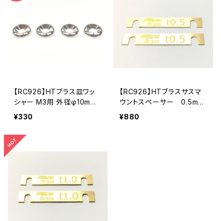
【RC926】HTブラス皿ワッ
【RC926】HTブラスサスマ
シャー M3用 外径φ10mm
ウントスペーサー 0.5mm
(4個入り) KN-HTBSS17
厚 2個入り RDX/YD-2/G
¥330
¥880
ALM用 KN-HTBSS01-A