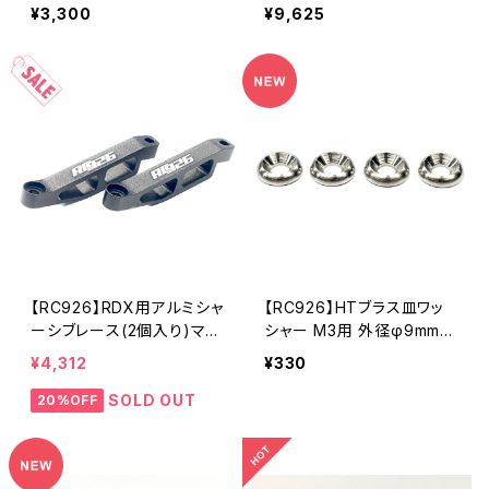
ー仕様)2個入り KN-RDX0
ブラック KN-RDX02
¥3,300
¥9,625
3
【RC926】RDX用アルミシャ
【RC926】HTブラス皿ワッ
ーシブレース(2個入り)マッ
シャー M3用 外径φ9mm
トブラック KN-RDX01
(4個入り) KN-HTBSS18
¥4,312
¥330
SOLD OUT
20%OFF