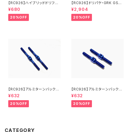
【RC926】ハイブリッドドリフト
【RC926】ドリパケ・GRK GS2
スプリング【ツイン】 スーパーソ
MOD./EVO用 アルミリアハブキ
¥680
¥2,904
フト-1.2 ブルー（4個入り） K
ャリアType-2 0度 ブラック K
N-DST02
N-DP53BK
20%OFF
20%OFF
【RC926】アルミターンバック
【RC926】アルミターンバック
ル 39mm 2本入り KNブル
ル 25mm 2本入り KNブル
¥632
¥632
ー KN-TB39KB
ー KN-TB25KB
20%OFF
20%OFF
CATEGORY