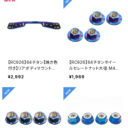
【RC926】64チタン【焼き色
【RC926】64チタンホイー
付き】リアボディマウント
ルセレートナット大径 M4用
RDX用 KN-RDX04
(4個入り） KN-LN03
¥2,992
¥1,969