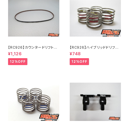
【RC926】カウンタードリフト用
【RC926】ハイブリッドドリフト
強化ベルト 4mm幅 長さ489m
スプリング【ツイン】 ミディアム-
¥1,126
¥748
m 歯数163T KN-KV4489
1.4 レッド（4個入り） KN-D
ST14
12%OFF
12%OFF