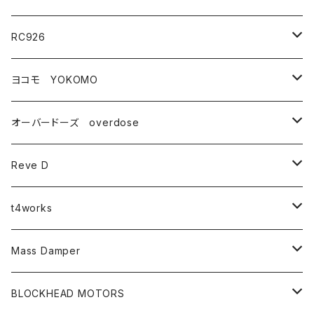
RC926
タイヤ・ホイール関連
ヨコモ YOKOMO
ドリフトタイヤ
コンバージョンキット
YD-2シリーズ
オーバードーズ overdose
タイヤ
YD-2
ドリフトパーツ
ドリフトパッケージ(ドリパケ)
GALM
Reve D
アクセサリー
ZEON
ハイトラクションブラスパーツ(真鍮)
ダンパー・スプリング関連
DRB
RDX
t4works
ホイールスペーサー
TC-D
YOKOMO YD-2シリーズ
ダンパーカラーチェンジキット
汎用パーツ
DIB
MC-1
RC_SPECIAL PARTS
Mass Damper
ホイールナット
GALM
overdose GALM
ドリフトスプリング
ボディ
YD-4
APPAREL_LINE
ステッカー
BLOCKHEAD MOTORS