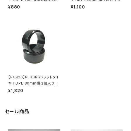
KN-DT11PE26
KN-DT11PE28
¥880
¥1,100
【RC926】PE30RSドリフトタイ
ヤ HDPE 30mm幅 2個入り
KN-DT11PE30
¥1,320
セール商品