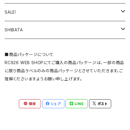
ホイールハブ
ReveD RDX
スプリングカップ・リテーナー
ボディ
ツール
YD-4MR
ステッカー
SALE!
タイヤインナー
ReveD MC-1
アクセサリー
アクセサリー・デカール・ステッカー
ビス・ナット・スペーサー・ブッシュ・ステー・皿ワッシャーなど
SD2.0
雑貨
タイヤ・ホイール関連
SHIBATA
YOKOMO ドリフトパッケージ(ドリパケ)
ハイトラクションシート
ビス・スクリュー
エレクトロニクス
RD2.0
コンバージョンキット
GRK GS2 MOD./GS2 EVO
■商品パッケージについて
YOKOMO DRB
RC926 WEB SHOPにてご購入の商品パッケージは、一部の商品
ナット
ESC(アンプ)
オフロードパーツ
MD2.0
ドリフトパーツ
GRK5/R
に限り商品ラベルのみの商品パッケージとさせていただきます。ご
YOKOMO DIB
理解くださいますようお願い申し上げます。
シム
アクセサリー
アパレル
MD1.0
ダンパー・スプリング関連
YOKOMO YD-4
スペーサー
モーター・モーターヒートシンク
RD1.0
汎用パーツ
保存
シェア
LINE
ポスト
YOKOMO YD-4MR
ブッシュ
サーボ・サーボホーン・サーボ関連
SD1.0
ボディ関連
タミヤ
ステー