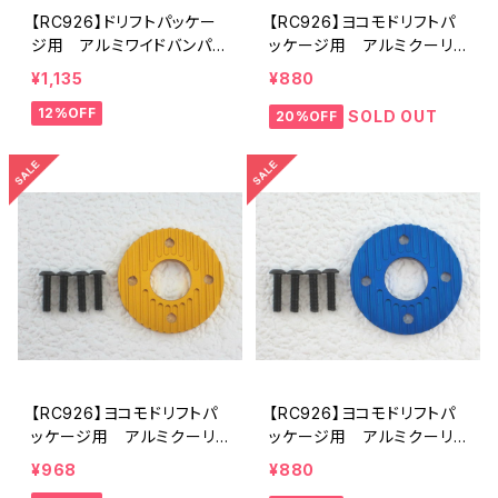
【RC926】ドリフトパッケー
【RC926】ヨコモドリフトパ
ジ用 アルミワイドバンパー
ッケージ用 アルミクーリ
ブレース ピンク KN-DP1
ングモーターオフセットスペ
¥1,135
¥880
1PI
ーサー・YD-2/GALM用アル
12%OFF
ミクーリングモータースペ
SOLD OUT
20%OFF
ーサー ブラック KN-DP1
6BK
【RC926】ヨコモドリフトパ
【RC926】ヨコモドリフトパ
ッケージ用 アルミクーリ
ッケージ用 アルミクーリ
ングモーターオフセットスペ
ングモーターオフセットスペ
¥968
¥880
ーサー・YD-2/GALM用アル
ーサー・YD-2/GALM用アル