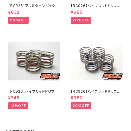
【RC926】アルミターンバック
【RC926】ハイブリッドドリフト
ル 39mm 2本入り KNブル
スプリング【ツイン】 ミディアム-
¥632
¥680
ー KN-TB39KB
1.2 レッド（4個入り） KN-D
ST04
20%OFF
20%OFF
【RC926】ハイブリッドドリフト
【RC926】ハイブリッドドリフト
スプリング【ツイン】 ミディアム-
スプリング【ツイン】 スーパーソ
¥748
¥680
1.4 レッド（4個入り） KN-D
フト-1.2 ブルー（4個入り） K
ST14
N-DST02
12%OFF
20%OFF