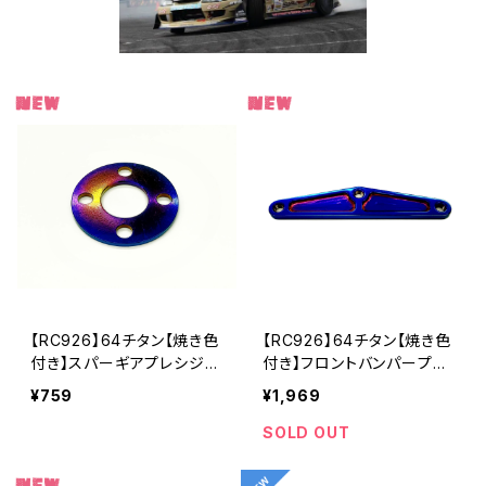
【RC926】64チタン【焼き色
【RC926】64チタン【焼き色
付き】スパーギアプレシジョ
付き】フロントバンパープレ
ンプレート RD/SD/MD
ート RD/SD等用 KN-R
¥759
¥1,969
用 KN-YD09
DX05
SOLD OUT