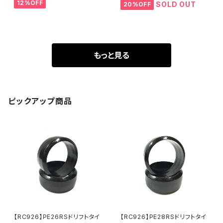
12%OFF
ミクーリングモータースペ
ミクーリングモータースペ
SOLD OUT
20%OFF
ーサー ゴールド KN-DP
ーサー KNブルー KN-D
16GD
P16KB
もっと見る
ピックアップ商品
【RC926】PE26RSドリフトタイ
【RC926】PE28RSドリフトタイ