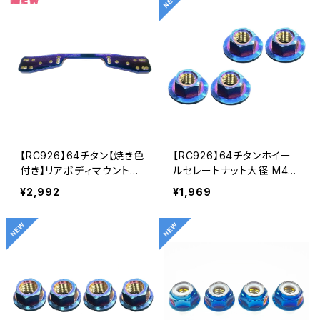
【RC926】64チタン【焼き色
【RC926】64チタンホイー
付き】リアボディマウント
ルセレートナット大径 M4用
RDX用 KN-RDX04
(4個入り） KN-LN03
¥2,992
¥1,969