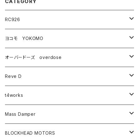
CATEGORY
RC926
タイヤ・ホイール関連
ヨコモ YOKOMO
ドリフトタイヤ
コンバージョンキット
YD-2シリーズ
オーバードーズ overdose
タイヤ
YD-2
ドリフトパーツ
ドリフトパッケージ(ドリパケ)
GALM
Reve D
アクセサリー
ZEON
ハイトラクションブラスパーツ(真鍮)
ダンパー・スプリング関連
DRB
RDX
t4works
ホイールスペーサー
TC-D
YOKOMO YD-2シリーズ
ダンパーカラーチェンジキット
汎用パーツ
DIB
MC-1
RC_SPECIAL PARTS
Mass Damper
ホイールナット
GALM
overdose GALM
ドリフトスプリング
ボディ
YD-4
APPAREL_LINE
ステッカー
BLOCKHEAD MOTORS