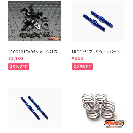
【RC926】TA05シャーシ対応
【RC926】アルミターンバック
アルミバルクセット 軽量タイ
ル 25mm 2本入り KNブル
¥3,120
¥632
プ ブラック KN-TO09BK
ー KN-TB25KB
20%OFF
20%OFF